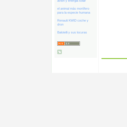
avión y energia solar
el animal más mortífero
para la especie humana
Renault KWID coche y
dron
Balotelli y sus locuras