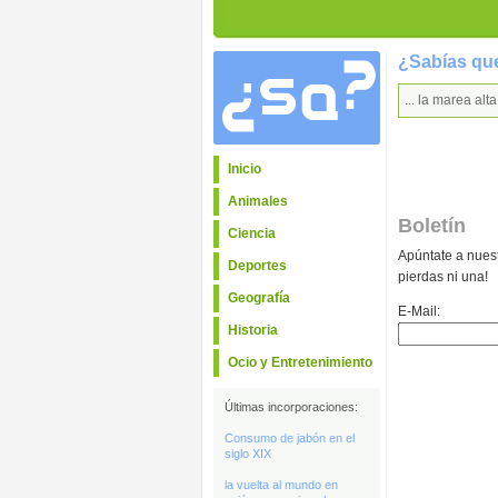
¿Sabías que
... la marea al
Inicio
Animales
Boletín
Ciencia
Apúntate a nuest
Deportes
pierdas ni una!
Geografía
E-Mail:
Historia
Ocio y Entretenimiento
Últimas incorporaciones:
Consumo de jabón en el
siglo XIX
la vuelta al mundo en