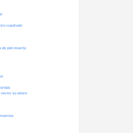
al
etro cuadrado
a de piel muerta
os
Europa
 veces su altura
s muertos