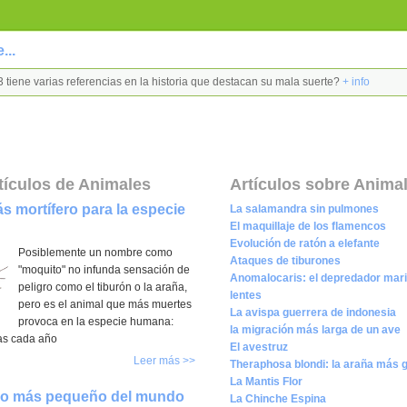
...
 13 tiene varias referencias en la historia que destacan su mala suerte?
+ info
tículos de Animales
Artículos sobre Anima
ás mortífero para la especie
La salamandra sin pulmones
El maquillaje de los flamencos
Evolución de ratón a elefante
Posiblemente un nombre como
Ataques de tiburones
"moquito" no infunda sensación de
Anomalocaris: el depredador mari
peligro como el tiburón o la araña,
lentes
pero es el animal que más muertes
La avispa guerrera de indonesia
provoca en la especie humana:
la migración más larga de un ave
as cada año
El avestruz
Leer más >>
Theraphosa blondi: la araña más 
La Mantis Flor
ado más pequeño del mundo
La Chinche Espina