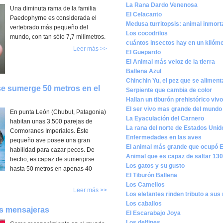
La Rana Dardo Venenosa
Una diminuta rama de la familia
El Celacanto
Paedophyrne es considerada el
Medusa turritopsis: animal inmort
vertebrado más pequeño del
Los cocodrilos
mundo, con tan sólo 7,7 milímetros.
cuántos insectos hay en un kilóm
Leer más >>
El Guepardo
El Animal más veloz de la tierra
Ballena Azul
Chinchin Yu, el pez que se aliment
se sumerge 50 metros en el
Serpiente que cambia de color
Hallan un tiburón prehistórico vivo
El ser vivo mas grande del mundo
En punta León (Chubut, Patagonia)
La Eyaculación del Carnero
habitan unas 3.500 parejas de
La rana del norte de Estados Unid
Cormoranes Imperiales. Éste
Enfermedades en las aves
pequeño ave posee una gran
El animal más grande que ocupó 
habilidad para cazar peces. De
Animal que es capaz de saltar 130
hecho, es capaz de sumergirse
Los gatos y su gusto
hasta 50 metros en apenas 40
El Tiburón Ballena
Los Camellos
Leer más >>
Los elefantes rinden tributo a su
Los caballos
s mensajeras
El Escarabajo Joya
Los delfines