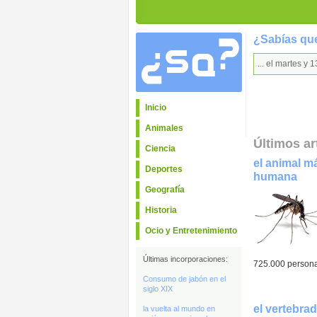
¿Sabías que
... el martes y
Inicio
Animales
Últimos ar
Ciencia
el animal m
Deportes
humana
Geografía
Historia
Ocio y Entretenimiento
Últimas incorporaciones:
725.000 person
Consumo de jabón en el
siglo XIX
el vertebr
la vuelta al mundo en