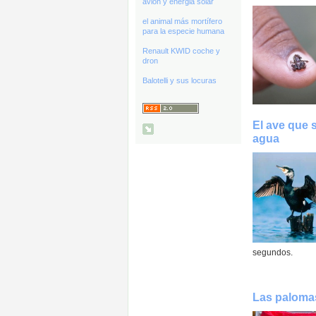
avión y energia solar
el animal más mortífero
para la especie humana
Renault KWID coche y
dron
Balotelli y sus locuras
El ave que 
agua
segundos.
Las paloma