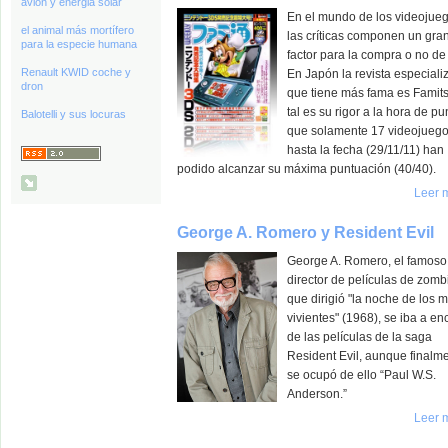
avión y energia solar
En el mundo de los videojueg
el animal más mortífero
las críticas componen un gra
para la especie humana
factor para la compra o no de 
Renault KWID coche y
En Japón la revista especiali
dron
que tiene más fama es Famits
tal es su rigor a la hora de pu
Balotelli y sus locuras
que solamente 17 videojueg
hasta la fecha (29/11/11) han
podido alcanzar su máxima puntuación (40/40).
Leer 
George A. Romero y Resident Evil
George A. Romero, el famoso
director de películas de zomb
que dirigió "la noche de los 
vivientes" (1968), se iba a en
de las películas de la saga
Resident Evil, aunque finalm
se ocupó de ello “Paul W.S.
Anderson.”
Leer 