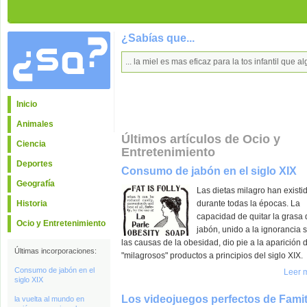
¿Sabías que...
... la miel es mas eficaz para la tos infantil qu
Inicio
Animales
Últimos artículos de Ocio y
Ciencia
Entretenimiento
Deportes
Consumo de jabón en el siglo XIX
Geografía
Las dietas milagro han existi
Historia
durante todas la épocas. La
capacidad de quitar la grasa 
Ocio y Entretenimiento
jabón, unido a la ignorancia 
las causas de la obesidad, dio pie a la aparición 
Últimas incorporaciones:
"milagrosos" productos a principios del siglo XIX.
Consumo de jabón en el
Leer 
siglo XIX
Los videojuegos perfectos de Fami
la vuelta al mundo en