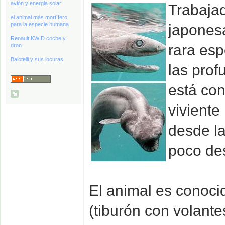
avión y energia solar
Trabaja
el animal más mortífero
para la especie humana
japonesa
Renault KWID coche y
rara esp
dron
Balotelli y sus locuras
las pro
está con
viviente
desde la
poco de
El animal es conocid
(tiburón con volante