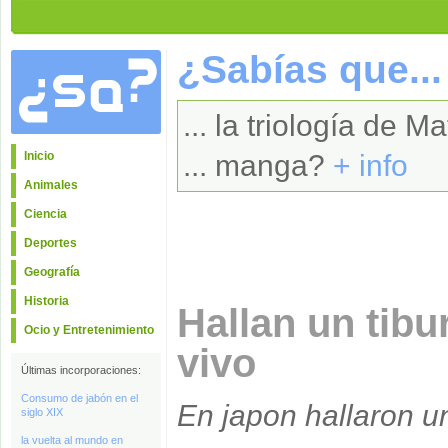
¿Sabías que...
... la triología de M
Inicio
... manga?
+ info
Animales
Ciencia
Deportes
Geografía
Historia
Hallan un tibu
Ocio y Entretenimiento
vivo
Últimas incorporaciones:
Consumo de jabón en el
En japon hallaron un
siglo XIX
la vuelta al mundo en