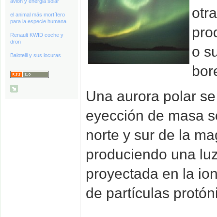
avión y energia solar
otr
el animal más mortífero
para la especie humana
pro
Renault KWID coche y
dron
o s
Balotelli y sus locuras
bor
Una aurora polar s
eyección de masa so
norte y sur de la ma
produciendo una luz
proyectada en la io
de partículas protón