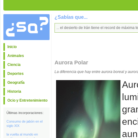
¿Sabías que...
... el desierto de Irán tiene el record de máxima
Inicio
Animales
Aurora Polar
Ciencia
La diferencia que hay entre aurora boreal y aurora
Deportes
Aur
Geografía
Historia
lum
Ocio y Entretenimiento
gra
Últimas incorporaciones:
enc
Consumo de jabón en el
siglo XIX
aun
la vuelta al mundo en