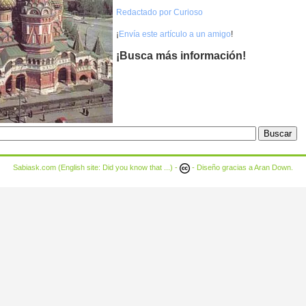
Redactado por Curioso
¡
Envía este artículo a un amigo
!
¡Busca más información!
Sabiask.com (English site:
Did you know that ...
) -
- Diseño gracias a
Aran Down
.