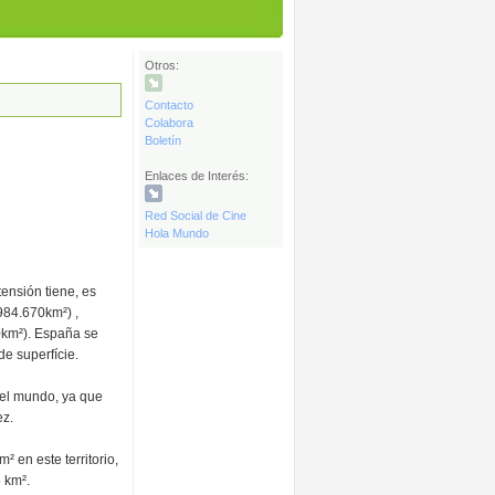
Otros:
Contacto
Colabora
Boletín
Enlaces de Interés:
Red Social de Cine
Hola Mundo
ensión tiene, es
984.670km²) ,
0km²). España se
e superfície.
del mundo, ya que
ez.
 en este territorio,
 km².