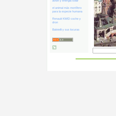
avión y energia solar
el animal más mortífero
para la especie humana
Renault KWID coche y
dron
Balotelli y sus locuras