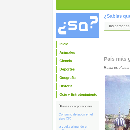
¿Sabías que
... las person
Inicio
Animales
País más 
Ciencia
Rusia es el paí
Deportes
Geografía
Historia
Ocio y Entretenimiento
Últimas incorporaciones:
Consumo de jabón en el
siglo XIX
la vuelta al mundo en