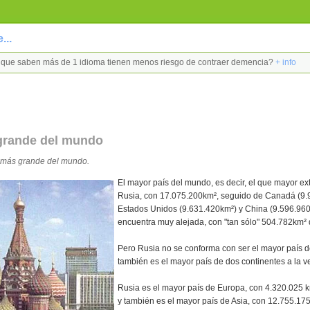
...
as que saben más de 1 idioma tienen menos riesgo de contraer demencia?
+ info
grande del mundo
s más grande del mundo.
El mayor país del mundo, es decir, el que mayor ext
Rusia, con 17.075.200km², seguido de Canadá (9.
Estados Unidos (9.631.420km²) y China (9.596.96
encuentra muy alejada, con "tan sólo" 504.782km² d
Pero Rusia no se conforma con ser el mayor país 
también es el mayor país de dos continentes a la v
Rusia es el mayor país de Europa, con 4.320.025 km²
y también es el mayor país de Asia, con 12.755.175