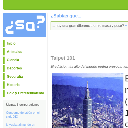
¿Sabías que...
... hay una gran diferencia entre masa y peso?
+ 
Inicio
Animales
Taipei 101
Ciencia
El edificio más alto del mundo podría provocar te
Deportes
Geografía
Historia
Ocio y Entretenimiento
Últimas incorporaciones:
Consumo de jabón en el
siglo XIX
la vuelta al mundo en