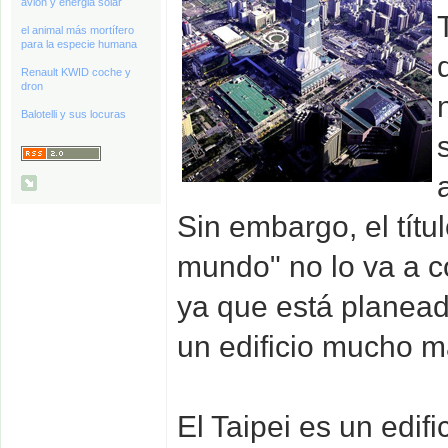
avión y energia solar
el animal más mortífero
para la especie humana
Renault KWID coche y
dron
Balotelli y sus locuras
Sin embargo, el títul
mundo" no lo va a 
ya que está planead
un edificio mucho m
El Taipei es un edif