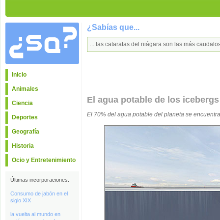
¿Sabías que...
... las cataratas del niágara son las más caudal
Inicio
Animales
El agua potable de los icebergs
Ciencia
El 70% del agua potable del planeta se encuentra
Deportes
Geografía
Historia
Ocio y Entretenimiento
Últimas incorporaciones:
Consumo de jabón en el
siglo XIX
la vuelta al mundo en