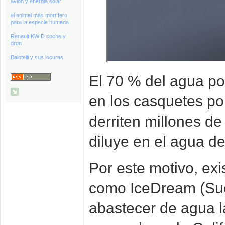
avión y energia solar
el animal más mortífero
para la especie humana
Renault KWID coche y
dron
Balotelli y sus locuras
El 70 % del agua pot
en los casquetes po
derriten millones de
diluye en el agua de
Por este motivo, ex
como IceDream (Sue
abastecer de agua l