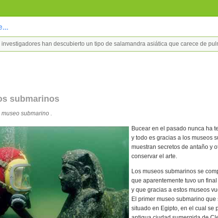
...
de investigadores han descubierto un tipo de salamandra asiática que carece de p
os submarinos
 museo submarino .
Bucear en el pasado nunca ha te
y todo es gracias a los museos 
muestran secretos de antaño y o
conservar el arte.
Los museos submarinos se compo
que aparentemente tuvo un final
y que gracias a estos museos vue
El primer museo submarino que 
situado en Egipto, en el cual se p
antigua ciudad sumergida de Cl