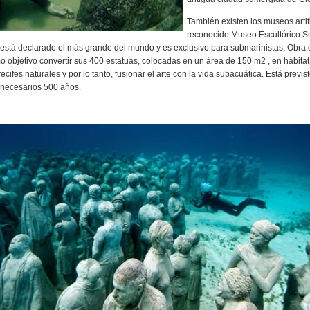
También existen los museos artif
reconocido Museo Escultórico S
está declarado el más grande del mundo y es exclusivo para submarinistas. Obra 
mo objetivo convertir sus 400 estatuas, colocadas en un área de 150 m2 , en hábitat
ecifes naturales y por lo tanto, fusionar el arte con la vida subacuática. Está previ
necesarios 500 años.