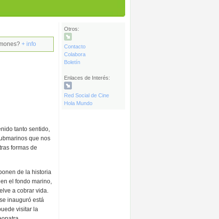
Otros:
ulmones?
+ info
Contacto
Colabora
Boletín
Enlaces de Interés:
Red Social de Cine
Hola Mundo
nido tanto sentido,
submarinos que nos
tras formas de
nen de la historia
 en el fondo marino,
lve a cobrar vida.
se inauguró está
uede visitar la
eopatra.