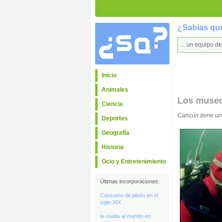
¿Sabías que
... un equipo 
Inicio
Animales
Los muse
Ciencia
Cancún tiene un
Deportes
Geografía
Historia
Ocio y Entretenimiento
Últimas incorporaciones:
Consumo de jabón en el
siglo XIX
la vuelta al mundo en