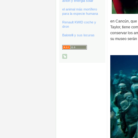
avión y energia solar
el animal más mortífero
para la especie humana
en Cancún, que 
Renault KWID coche y
dron
Taylor, tiene co
conservar los arr
Balotelli y sus locuras
su museo serán 