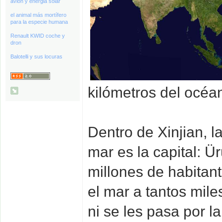
avión y energia solar
el animal más mortífero
para la especie humana
Renault KWID coche y
dron
Balotelli y sus locuras
kilómetros del océan
Dentro de Xinjian, l
mar es la capital: 
millones de habitant
el mar a tantos mile
ni se les pasa por l