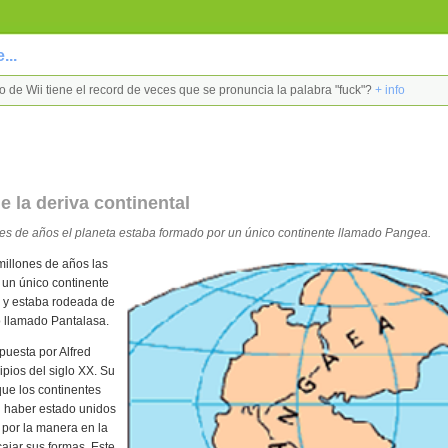
...
go de Wii tiene el record de veces que se pronuncia la palabra "fuck"?
+ info
de la deriva continental
es de años el planeta estaba formado por un único continente llamado Pangea.
illones de años las
 un único continente
 y estaba rodeada de
 llamado Pantalasa.
opuesta por Alfred
pios del siglo XX. Su
que los continentes
n haber estado unidos
 por la manera en la
ajar sus formas. Este