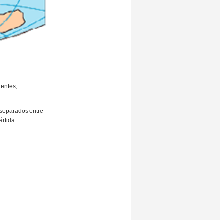
nentes,
 separados entre
ártida.