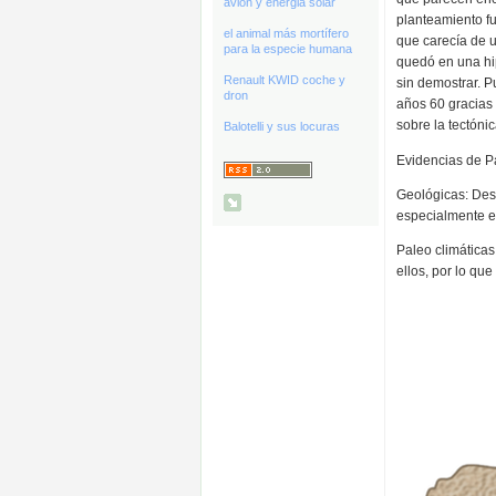
avión y energia solar
planteamiento f
el animal más mortífero
que carecía de u
para la especie humana
quedó en una hi
Renault KWID coche y
sin demostrar. P
dron
años 60 gracias 
sobre la tectóni
Balotelli y sus locuras
Evidencias de 
Geológicas: Desc
especialmente e
Paleo climática
ellos, por lo que