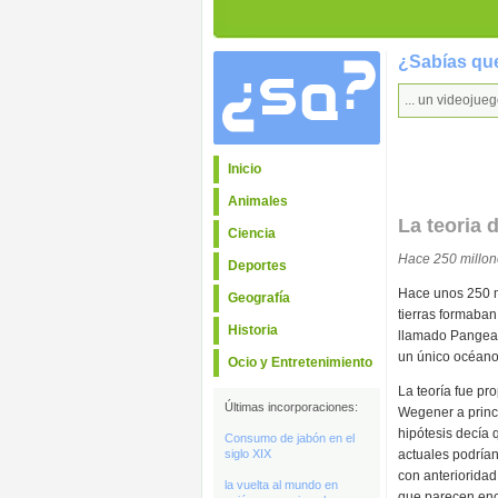
¿Sabías que
... un videojue
Inicio
Animales
La teoria 
Ciencia
Hace 250 millon
Deportes
Hace unos 250 m
Geografía
tierras formaban
Historia
llamado Pangea
un único océano
Ocio y Entretenimiento
La teoría fue pr
Últimas incorporaciones:
Wegener a princi
hipótesis decía 
Consumo de jabón en el
siglo XIX
actuales podría
con anterioridad
la vuelta al mundo en
que parecen enc