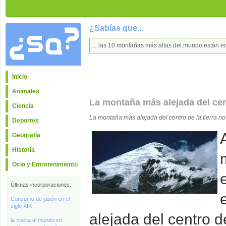
¿Sabías que...
... las 10 montañas más altas del mundo están e
Inicio
Animales
La montaña más alejada del cent
Ciencia
La montaña más alejada del centro de la tierra no 
Deportes
Geografía
Historia
Ocio y Entretenimiento
Últimas incorporaciones:
Consumo de jabón en el
siglo XIX
alejada del centro d
la vuelta al mundo en