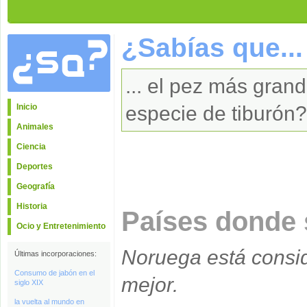
¿Sabías que...
... el pez más gran
Inicio
especie de tiburón
Animales
Ciencia
Deportes
Geografía
Historia
Países donde 
Ocio y Entretenimiento
Noruega está consid
Últimas incorporaciones:
Consumo de jabón en el
mejor.
siglo XIX
la vuelta al mundo en