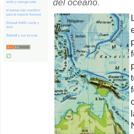
del océano.
avión y energia solar
el animal más mortífero
para la especie humana
Renault KWID coche y
dron
Balotelli y sus locuras