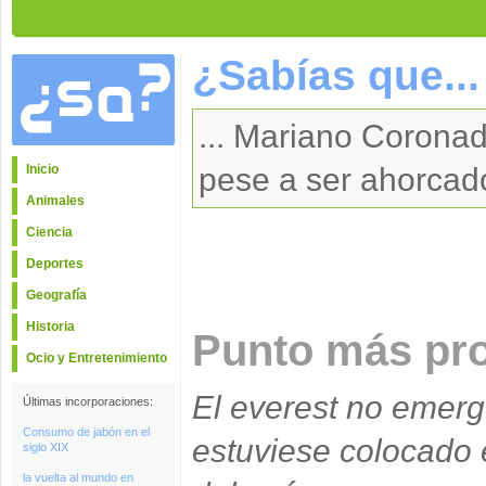
¿Sabías que...
... Mariano Coronad
Inicio
pese a ser ahorca
Animales
Ciencia
Deportes
Geografía
Historia
Punto más prof
Ocio y Entretenimiento
El everest no emerge
Últimas incorporaciones:
Consumo de jabón en el
estuviese colocado 
siglo XIX
la vuelta al mundo en